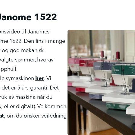
l Janome 1522
onsvideo til Janomes
ome 1522. Den fins i mange
ett og god mekanisk
valgte sømmer, hvorav
pphull.
lle symaskinen
her
. Vi
 det er 5 års garanti. Det
bruk av maskina når du
k, eller digitalt). Velkommen
at
, om du ønsker veiledning
.