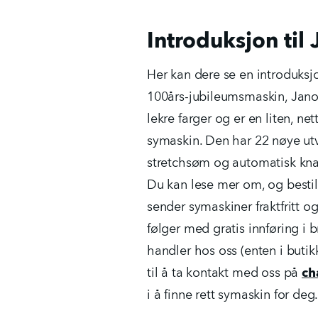
Introduksjon ti
Her kan dere se en introduksj
100års-jubileumsmaskin, Jan
lekre farger og er en liten, n
symaskin. Den har 22 nøye ut
stretchsøm og automatisk kna
Du kan lese mer om, og besti
sender symaskiner fraktfritt og
følger med gratis innføring i 
handler hos oss (enten i butik
til å ta kontakt med oss på
ch
i å finne rett symaskin for deg